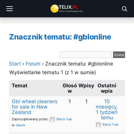
Przejdź
do
treści
Znacznik tematu: #gblonline
Start
›
Forum
›
Znacznik tematu: #gblonline
Wyświetlanie tematu 1 (z 1 w sumie)
Temat
Głosó
Wpisy
Ostatni
w
wpis
Gbl wheel cleaners
1
1
10
for sale in New
miesięcy,
Zealand
1 tydzień
temu
Zapoczątkowany przez:
Balca Yuai
Balca Yuai
w:
Apple