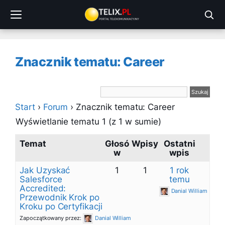
Przejdź
do
treści
Znacznik tematu: Career
Start
›
Forum
›
Znacznik tematu: Career
Wyświetlanie tematu 1 (z 1 w sumie)
Temat
Głosó
Wpisy
Ostatni
w
wpis
Jak Uzyskać
1
1
1 rok
Salesforce
temu
Accredited:
Danial William
Przewodnik Krok po
Kroku po Certyfikacji
Zapoczątkowany przez:
Danial William