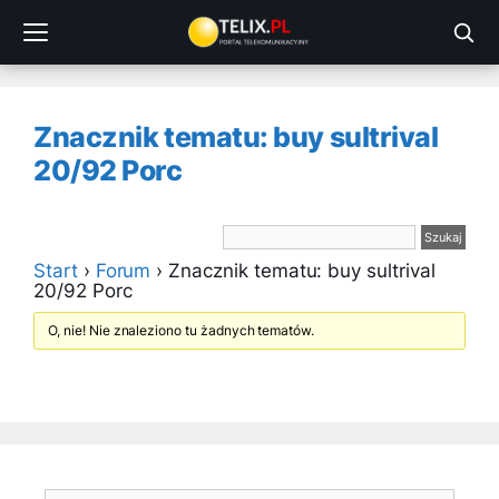
Przejdź
do
treści
Znacznik tematu: buy sultrival
20/92 Porc
Start
›
Forum
›
Znacznik tematu: buy sultrival
20/92 Porc
O, nie! Nie znaleziono tu żadnych tematów.