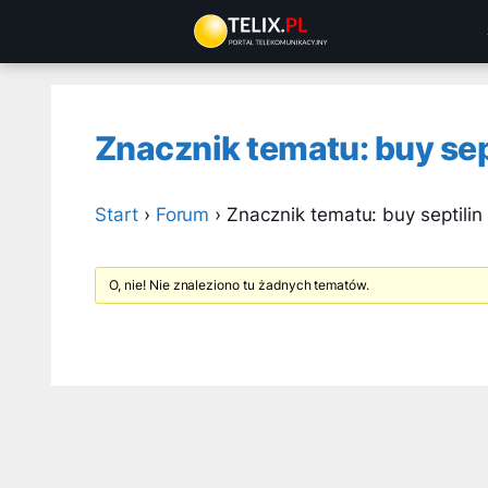
Przejdź
do
treści
Znacznik tematu: buy sep
Start
›
Forum
›
Znacznik tematu: buy septilin
O, nie! Nie znaleziono tu żadnych tematów.