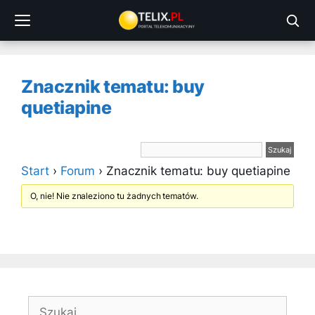
Przejdź
do
treści
Znacznik tematu: buy
quetiapine
Start
›
Forum
›
Znacznik tematu: buy quetiapine
O, nie! Nie znaleziono tu żadnych tematów.
Szukaj: