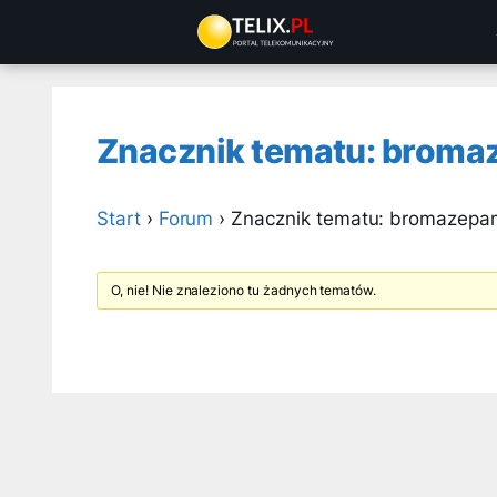
Przejdź
do
treści
Znacznik tematu: bromaz
Start
›
Forum
›
Znacznik tematu: bromazepam 
O, nie! Nie znaleziono tu żadnych tematów.