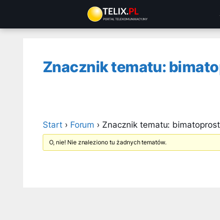
Przejdź
do
treści
Znacznik tematu: bimato
Start
›
Forum
›
Znacznik tematu: bimatopros
O, nie! Nie znaleziono tu żadnych tematów.