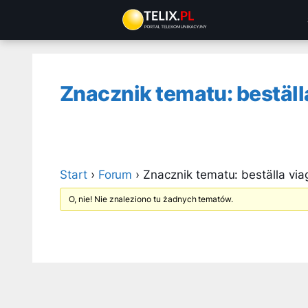
Przejdź
do
treści
Znacznik tematu: beställ
Start
›
Forum
›
Znacznik tematu: beställa via
O, nie! Nie znaleziono tu żadnych tematów.