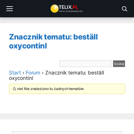
Przejdź
do
treści
Znacznik tematu: beställ
oxycontinl
Start
›
Forum
›
Znacznik tematu: beställ
oxycontinl
O, nie! Nie znaleziono tu żadnych tematów.