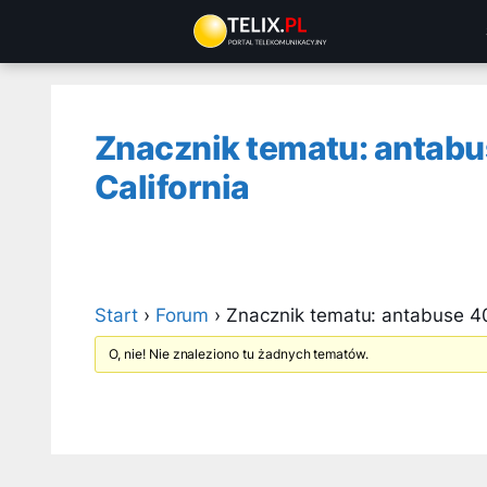
Przejdź
do
treści
Znacznik tematu: antabu
California
Start
›
Forum
›
Znacznik tematu: antabuse 40
O, nie! Nie znaleziono tu żadnych tematów.