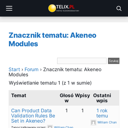
Przejdź
do
treści
Znacznik tematu: Akeneo
Modules
Start
›
Forum
›
Znacznik tematu: Akeneo
Modules
Wyświetlanie tematu 1 (z 1 w sumie)
Temat
Głosó
Wpisy
Ostatni
w
wpis
Can Product Data
1
1
1 rok
Validation Rules Be
temu
Set in Akeneo?
William Chan
Zapoczątkowany przez:
William Chan