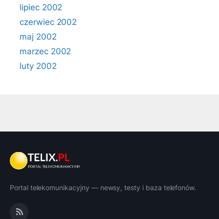
lipiec 2002
czerwiec 2002
maj 2002
marzec 2002
luty 2002
Portal telekomunikacyjny — newsy, testy i baza telefonów.