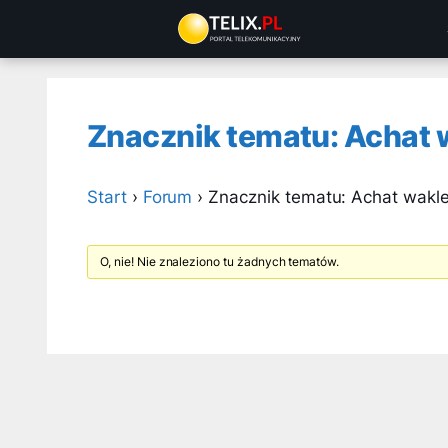
Przejdź
do
treści
Znacznik tematu: Achat 
Start
›
Forum
›
Znacznik tematu: Achat wakl
O, nie! Nie znaleziono tu żadnych tematów.