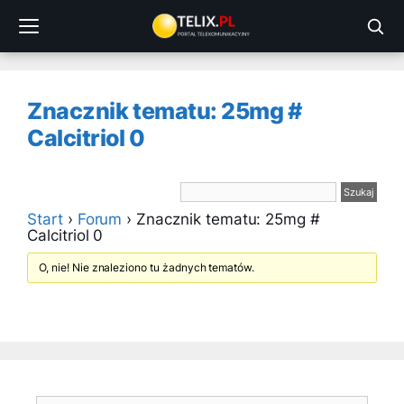
Przejdź
do
treści
Znacznik tematu: 25mg #
Calcitriol 0
Start
›
Forum
›
Znacznik tematu: 25mg #
Calcitriol 0
O, nie! Nie znaleziono tu żadnych tematów.