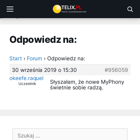
Przejdź
do
treści
Odpowiedz na:
Start
›
Forum
›
Odpowiedz na:
30 września 2019 o 15:30
#956059
okeefe.raquel
Słyszałam, że nowe MyPhony
Uczestnik
świetnie sobie radzą.
Szukaj: