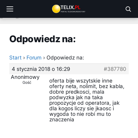
Przejdź
do
treści
Odpowiedz na:
Start
›
Forum
›
Odpowiedz na:
4 stycznia 2018 o 16:29
#387780
Anonimowy
oferta bije wszytskie inne
Gość
oferty neta, nolimit, bez kabla,
dobre predkosci, mala
podwyzka jak na taka
propozycje od operatora, jak
dla kogos liczy sie jkaosc i
wygoda to nie robi mu to
znaczenia