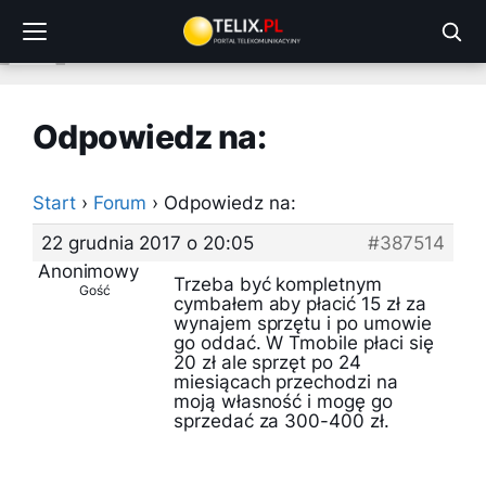
Przejdź
do
treści
Odpowiedz na:
Start
›
Forum
›
Odpowiedz na:
22 grudnia 2017 o 20:05
#387514
Anonimowy
Trzeba być kompletnym
Gość
cymbałem aby płacić 15 zł za
wynajem sprzętu i po umowie
go oddać. W Tmobile płaci się
20 zł ale sprzęt po 24
miesiącach przechodzi na
moją własność i mogę go
sprzedać za 300-400 zł.