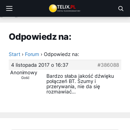
Przejdź
do
treści
Odpowiedz na:
Start
›
Forum
›
Odpowiedz na:
4 listopada 2017 o 16:37
#386088
Anonimowy
Bardzo słaba jakość dźwięku
Gość
połączeń BT. Szumy i
przerywania, nie da się
rozmawiać…