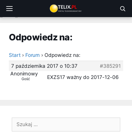
Przejdź
do
treści
Odpowiedz na:
Start
›
Forum
›
Odpowiedz na:
7 października 2017 o 10:37
#385291
Anonimowy
EXZS17 ważny do 2017-12-06
Gość
Szukaj: