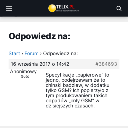
Przejdź
do
treści
Odpowiedz na:
Start
›
Forum
›
Odpowiedz na:
16 września 2017 o 14:42
#384693
Anonimowy
Specyfikacje „papierowe” to
Gość
jedno, podejrzewam że to
chinski badziew, w dodatku
tylko GSM? Ich popierzyło z
tym produkowaniem takich
odpadów „only GSM” w
dzisiejszych czasach.