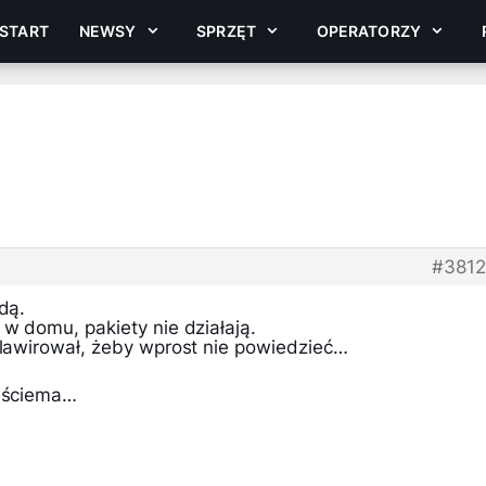
START
NEWSY
SPRZĘT
OPERATORZY
#381
dą.
 w domu, pakiety nie działają.
 lawirował, żeby wprost nie powiedzieć…
z ściema…