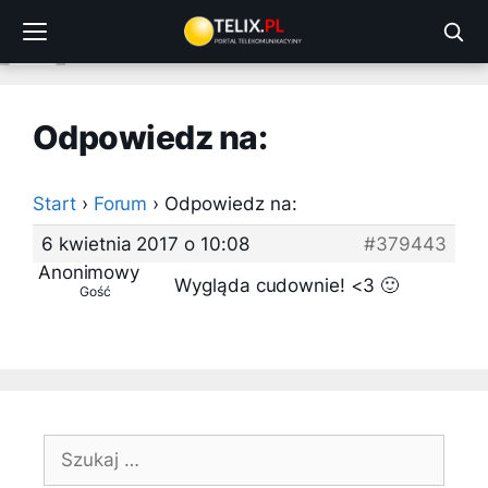
Przejdź
do
treści
Odpowiedz na:
Start
›
Forum
›
Odpowiedz na:
6 kwietnia 2017 o 10:08
#379443
Anonimowy
Wygląda cudownie! <3 🙂
Gość
Szukaj: