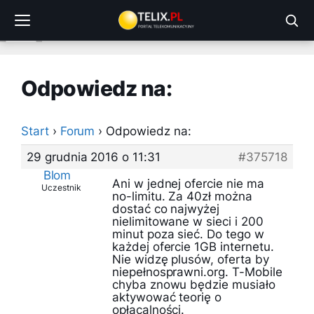
Przejdź
do
treści
Odpowiedz na:
Start
›
Forum
›
Odpowiedz na:
29 grudnia 2016 o 11:31
#375718
Blom
Ani w jednej ofercie nie ma
Uczestnik
no-limitu. Za 40zł można
dostać co najwyżej
nielimitowane w sieci i 200
minut poza sieć. Do tego w
każdej ofercie 1GB internetu.
Nie widzę plusów, oferta by
niepełnosprawni.org. T-Mobile
chyba znowu będzie musiało
aktywować teorię o
opłacalności.