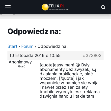
Przejdź
do
treści
Odpowiedz na:
Start
›
Forum
›
Odpowiedz na:
10 listopada 2016 o 10:55
#373803
Anonimowy
[quote]easy man! 😀 Były
Gość
abonamenty bez zwyżek, są
działania proklienckie, olać
moczem. [/quote] i jak
wspaniele w pamięć sie wbija
i nawet przez sen zalety
tmobile wyrecytujesz. reklama
dzwignia handlu i takie tam