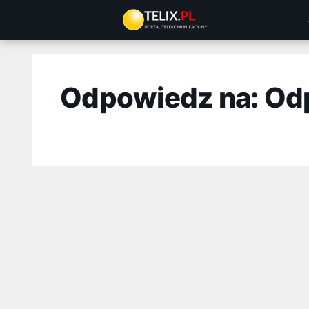
Przejdź
do
treści
Odpowiedz na: Od