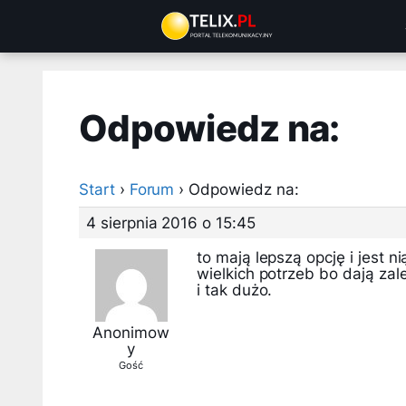
Przejdź
do
treści
Odpowiedz na:
Start
›
Forum
›
Odpowiedz na:
4 sierpnia 2016 o 15:45
to mają lepszą opcję i jest n
wielkich potrzeb bo dają zal
i tak dużo.
Anonimow
y
Gość