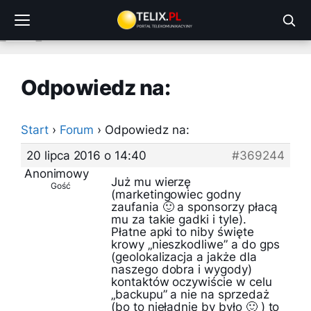
Przejdź
do
treści
Odpowiedz na:
Start
›
Forum
›
Odpowiedz na:
20 lipca 2016 o 14:40
#369244
Anonimowy
Już mu wierzę
Gość
(marketingowiec godny
zaufania 🙂 a sponsorzy płacą
mu za takie gadki i tyle).
Płatne apki to niby święte
krowy „nieszkodliwe” a do gps
(geolokalizacja a jakże dla
naszego dobra i wygody)
kontaktów oczywiście w celu
„backupu” a nie na sprzedaż
(bo to nieładnie by było 🙂 ) to