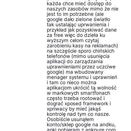
każda chce mieć dostęp do
naszych zasobów mimo że nie
jest to im potrzebne (ale
google dało zielone światło
tak ustalając uprwanienia i
przykład jak pozyskiwać dane
za free więc do dzieła ku
wyższym celom czytaj
zarobieniu kasy na reklamach)
na szczęście sporo chińskich
telefonów (mimo usunięcia
aplikacji do zarządzania
uprawnieniami przez uczciwe
google) ma wbudowany
menager systemu i uprawnień
i tam co nieco można
aplikacjom ukrócić tą wolność
w markowych smartfonach
często trzeba rootować i
dograć xposed framework i
xpriwacy by mieć jakąś
kontrolę nad tym co nasze.
Osobiście usunąłem
konto/sklep google na andku,
apki pobieram z apkpure.com