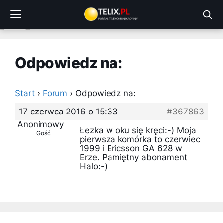
Przejdź
do
treści
Odpowiedz na:
Start
›
Forum
›
Odpowiedz na:
17 czerwca 2016 o 15:33
#367863
Anonimowy
Łezka w oku się kręci:-) Moja
Gość
pierwsza komórka to czerwiec
1999 i Ericsson GA 628 w
Erze. Pamiętny abonament
Halo:-)