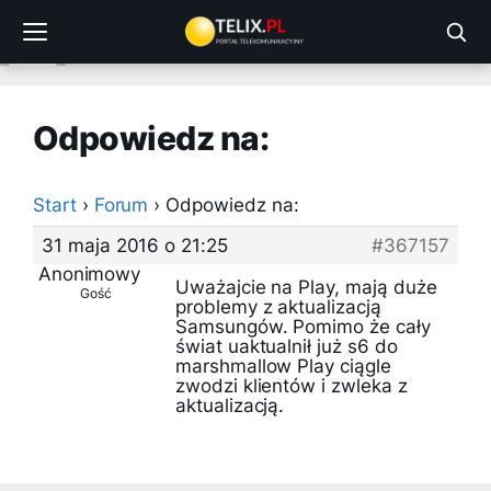
Przejdź
do
treści
Odpowiedz na:
Start
›
Forum
›
Odpowiedz na:
31 maja 2016 o 21:25
#367157
Anonimowy
Uważajcie na Play, mają duże
Gość
problemy z aktualizacją
Samsungów. Pomimo że cały
świat uaktualnił już s6 do
marshmallow Play ciągle
zwodzi klientów i zwleka z
aktualizacją.