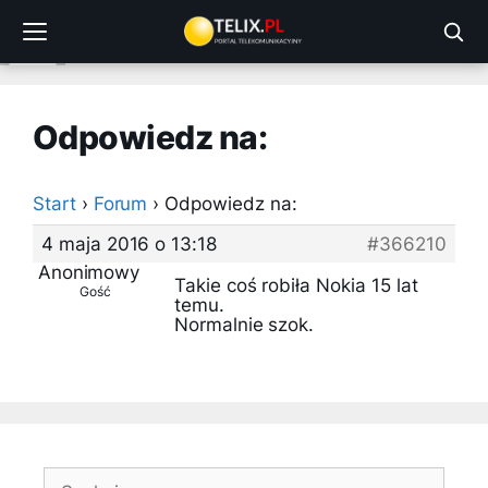
Przejdź
do
treści
Odpowiedz na:
Start
›
Forum
›
Odpowiedz na:
4 maja 2016 o 13:18
#366210
Anonimowy
Takie coś robiła Nokia 15 lat
Gość
temu.
Normalnie szok.
Szukaj: