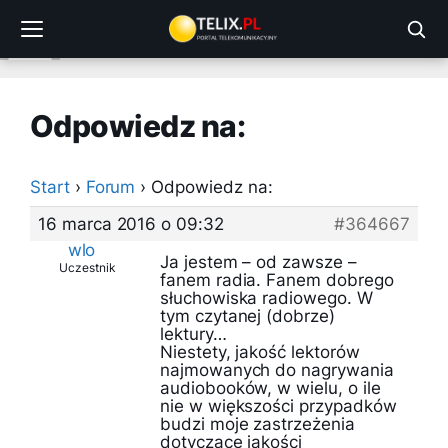
Przejdź
do
treści
Odpowiedz na:
Start
›
Forum
›
Odpowiedz na:
16 marca 2016 o 09:32
#364667
wlo
Ja jestem – od zawsze –
Uczestnik
fanem radia. Fanem dobrego
słuchowiska radiowego. W
tym czytanej (dobrze)
lektury…
Niestety, jakość lektorów
najmowanych do nagrywania
audiobooków, w wielu, o ile
nie w większości przypadków
budzi moje zastrzeżenia
dotyczące jakości