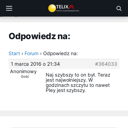
Przejdź
do
treści
Odpowiedz na:
Start
›
Forum
›
Odpowiedz na:
1 marca 2016 o 21:34
#364033
Anonimowy
Naj szybszy to on był. Teraz
Gość
jest najwolniejszy. W
godzinach szczytu to nawet
Pley jest szybszy.