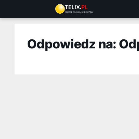
Przejdź
do
treści
Odpowiedz na: Od