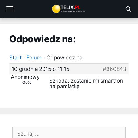
Przejdź
do
treści
Odpowiedz na:
Start
›
Forum
›
Odpowiedz na:
10 grudnia 2015 o 11:15
#360843
Anonimowy
Szkoda, zostanie mi smartfon
Gość
na pamiątkę
Szukaj: