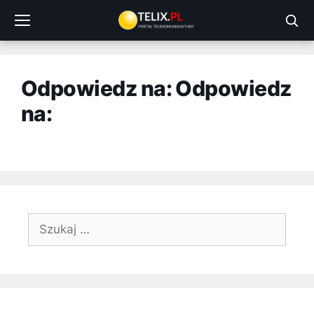
Przejdź
do
treści
Odpowiedz na: Odpowiedz
na:
Szukaj: