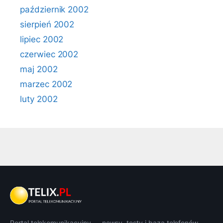
październik 2002
sierpień 2002
lipiec 2002
czerwiec 2002
maj 2002
marzec 2002
luty 2002
Portal telekomunikacyjny — newsy, testy i baza telefonów.