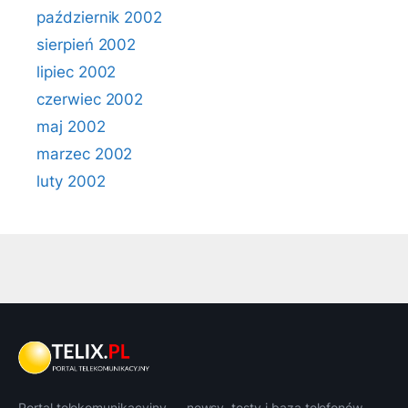
październik 2002
sierpień 2002
lipiec 2002
czerwiec 2002
maj 2002
marzec 2002
luty 2002
Portal telekomunikacyjny — newsy, testy i baza telefonów.