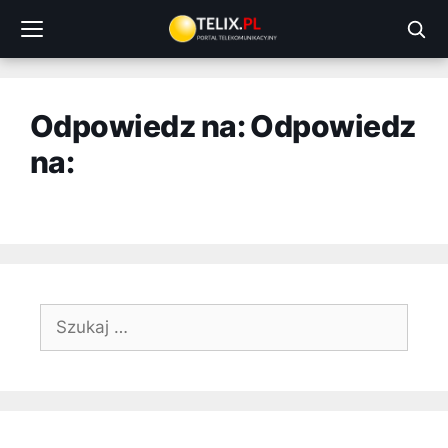
Przejdź
do
treści
Odpowiedz na: Odpowiedz
na:
Szukaj: