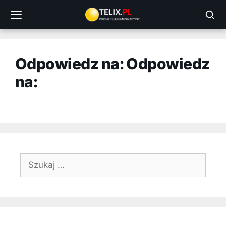
Przejdź
do
treści
Odpowiedz na: Odpowiedz
na:
Szukaj: