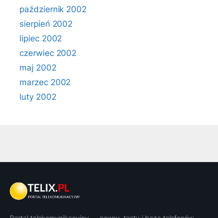
październik 2002
sierpień 2002
lipiec 2002
czerwiec 2002
maj 2002
marzec 2002
luty 2002
Portal telekomunikacyjny — newsy, testy i baza telefonów.