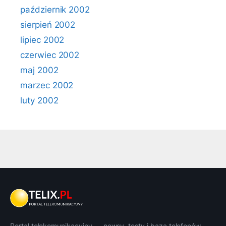
październik 2002
sierpień 2002
lipiec 2002
czerwiec 2002
maj 2002
marzec 2002
luty 2002
Portal telekomunikacyjny — newsy, testy i baza telefonów.