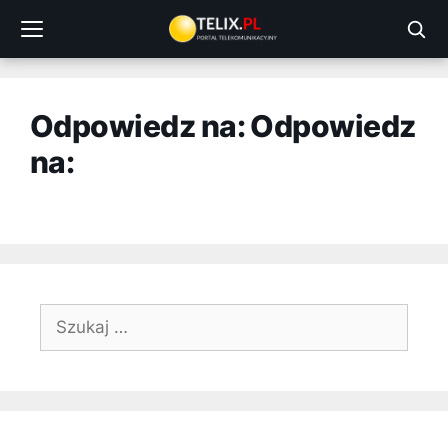
Przejdź
do
treści
Odpowiedz na: Odpowiedz
na:
Szukaj: