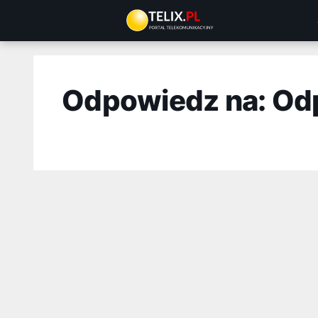
Przejdź
do
treści
Odpowiedz na: Od