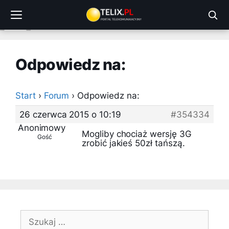
Przejdź
do
treści
Odpowiedz na:
Start
›
Forum
›
Odpowiedz na:
26 czerwca 2015 o 10:19
#354334
Anonimowy
Mogliby chociaż wersję 3G
Gość
zrobić jakieś 50zł tańszą.
Szukaj: