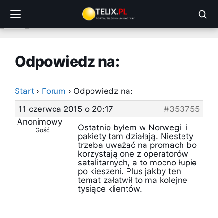
Przejdź
do
treści
Odpowiedz na:
Start
›
Forum
›
Odpowiedz na:
11 czerwca 2015 o 20:17
#353755
Anonimowy
Ostatnio byłem w Norwegii i
Gość
pakiety tam działają. Niestety
trzeba uważać na promach bo
korzystają one z operatorów
satelitarnych, a to mocno łupie
po kieszeni. Plus jakby ten
temat załatwił to ma kolejne
tysiące klientów.