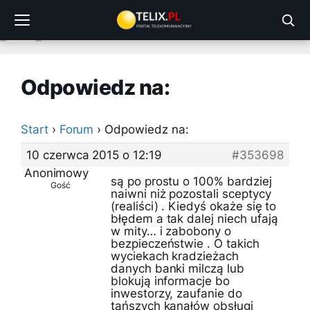
Przejdź
do
treści
Odpowiedz na:
Start
›
Forum
›
Odpowiedz na:
10 czerwca 2015 o 12:19
#353698
Anonimowy
są po prostu o 100% bardziej
Gość
naiwni niż pozostali sceptycy
(realiści) . Kiedyś okaże się to
błędem a tak dalej niech ufają
w mity… i zabobony o
bezpieczeństwie . O takich
wyciekach kradzieżach
danych banki milczą lub
blokują informacje bo
inwestorzy, zaufanie do
tańszych kanałów obsługi