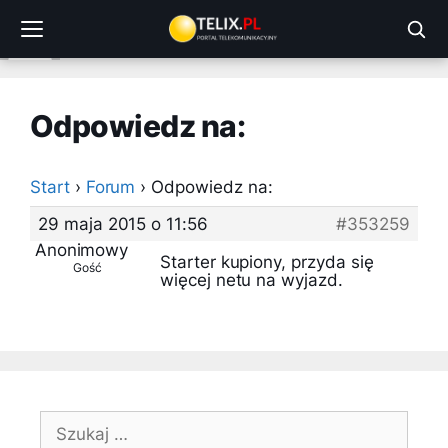
Przejdź
do
treści
Odpowiedz na:
Start
›
Forum
›
Odpowiedz na:
29 maja 2015 o 11:56
#353259
Anonimowy
Starter kupiony, przyda się
Gość
więcej netu na wyjazd.
Szukaj: