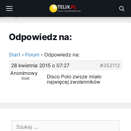
Przejdź
do
treści
Odpowiedz na:
Start
›
Forum
›
Odpowiedz na:
28 kwietnia 2015 o 07:27
#352112
Anonimowy
Disco Polo zwsze miało
Gość
najwięcej zwolenników
Szukaj: