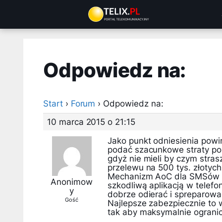
Przejdź
do
treści
Odpowiedz na:
Start
›
Forum
›
Odpowiedz na:
10 marca 2015 o 21:15
Jako punkt odniesienia powi
podać szacunkowe straty poni
gdyż nie mieli by czym stras
przelewu na 500 tys. złotych 
Mechanizm AoC dla SMSów p
Anonimow
szkodliwą aplikacją w telefo
y
dobrze odierać i spreparow
Gość
Najlepsze zabezpiecznie to w
tak aby maksymalnie ogranic