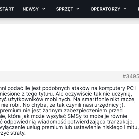
START
NEWSY
SPRZĘT
OPERATORZY
#3495
nni podać ile jest podobnych ataków na komputery PC i
esione z tego tytułu. Ale oczywiście tak nie uczynią,
zyć użytkowników mobilnych. Na smartfonie nikt raczej
nie robi. No chyba, że tak czynili nasi urzędnicy ;).
remium nie jest żadnym zabezpieczeniem przed
nie, która jak może wysyłać SMSy to może je równie
ać odpowiednią wiadomość potwierdzająca tranzakcje.
yłączenie usług premium lub ustawienie niskiego limitu,
zyć straty.