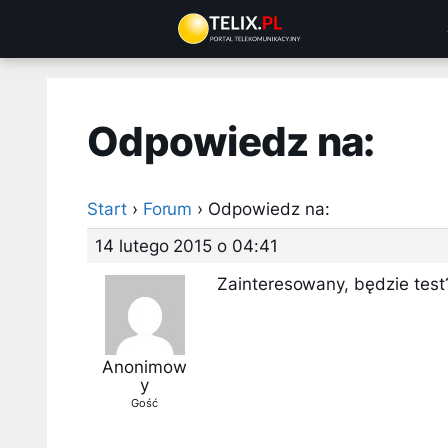
Przejdź
do
treści
Odpowiedz na:
Start
›
Forum
›
Odpowiedz na:
14 lutego 2015 o 04:41
Zainteresowany, będzie test
Anonimow
y
Gość