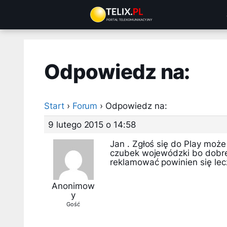
Przejdź
do
treści
Odpowiedz na:
Start
›
Forum
›
Odpowiedz na:
9 lutego 2015 o 14:58
Jan . Zgłoś się do Play może
czubek wojewódzki bo dobre
reklamować powinien się lec
Anonimow
y
Gość