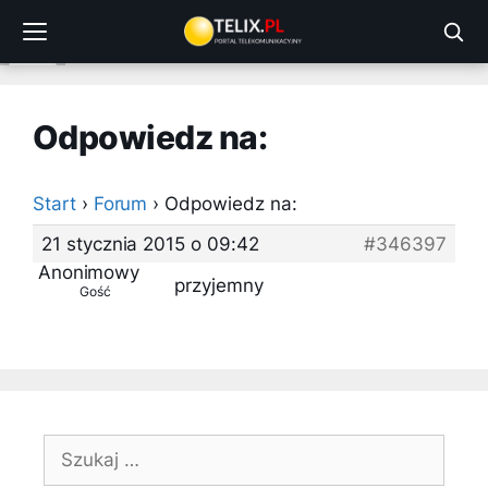
Przejdź
do
treści
Odpowiedz na:
Start
›
Forum
›
Odpowiedz na:
21 stycznia 2015 o 09:42
#346397
Anonimowy
przyjemny
Gość
Szukaj: