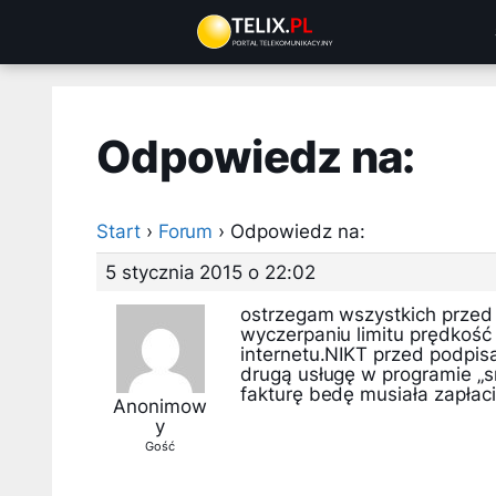
Przejdź
do
treści
Odpowiedz na:
Start
›
Forum
›
Odpowiedz na:
5 stycznia 2015 o 22:02
ostrzegam wszystkich przed
wyczerpaniu limitu prędkość
internetu.NIKT przed podpis
drugą usługę w programie „
fakturę bedę musiała zapłaci
Anonimow
y
Gość