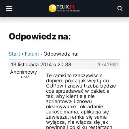
Przejdź
do
treści
Odpowiedz na:
Start
›
Forum
›
Odpowiedz na:
13 listopada 2014 o 20:38
#342981
Anonimowy
Te ramki to rzeczywiście
Gość
dopiero pójdą jak wejdą do
CUPów i znowu trzeba będzie
coś sprzedawać w pakiecie
tak, aby klient się nie
zorientował i znowu
okłamywanie i okradanie.
Jakość marna, aplikacja się
zawiesza, ramka się sama
wyłącza, nie włącza się jak
powinna i po kilku restartach