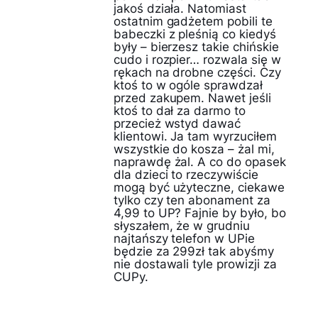
jakoś działa. Natomiast
ostatnim gadżetem pobili te
babeczki z pleśnią co kiedyś
były – bierzesz takie chińskie
cudo i rozpier… rozwala się w
rękach na drobne części. Czy
ktoś to w ogóle sprawdzał
przed zakupem. Nawet jeśli
ktoś to dał za darmo to
przecież wstyd dawać
klientowi. Ja tam wyrzuciłem
wszystkie do kosza – żal mi,
naprawdę żal. A co do opasek
dla dzieci to rzeczywiście
mogą być użyteczne, ciekawe
tylko czy ten abonament za
4,99 to UP? Fajnie by było, bo
słyszałem, że w grudniu
najtańszy telefon w UPie
będzie za 299zł tak abyśmy
nie dostawali tyle prowizji za
CUPy.