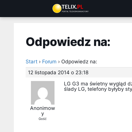
Przejdź
do
treści
Odpowiedz na:
Start
›
Forum
›
Odpowiedz na:
12 listopada 2014 o 23:18
LG G3 ma świetny wygląd dzi
ślady LG, telefony byłyby st
Anonimow
y
Gość